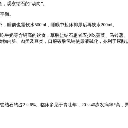
，观察结石的“动向”。
平衡。
，睡前也需饮水500ml，睡眠中起床排尿后再饮水200ml。
牛奶等含钙高的饮食，草酸盐结石患者应少吃菠菜、马铃薯、
动物内脏、肉类及豆类，口服碳酸氢钠使尿液碱化，亦利于尿酸
石约占2～6%。临床多见于青壮年，20～40岁发病率*高，男与女