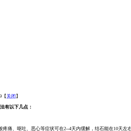
09【
关闭
】
方法有以下几点：
般疼痛、呕吐、恶心等症状可在2--4天内缓解，结石能在10天