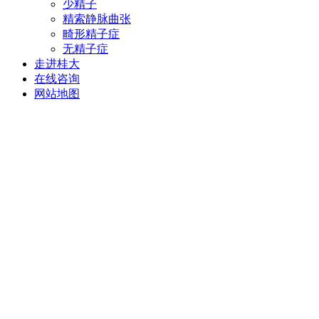
少精子
精索静脉曲张
畸形精子症
无精子症
走进桂大
在线咨询
网站地图