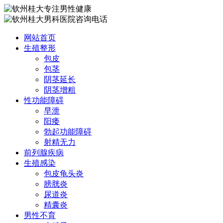
网站首页
生殖整形
包皮
包茎
阴茎延长
阴茎增粗
性功能障碍
早泄
阳痿
勃起功能障碍
射精无力
前列腺疾病
生殖感染
包皮龟头炎
膀胱炎
尿道炎
精囊炎
男性不育