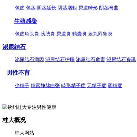
包皮
包茎
阴茎延长
阴茎增粗
尿道畸形
阴茎弯曲
生殖感染
包皮龟头炎
膀胱炎
尿道炎
精囊炎
睾丸附睾炎
泌尿结石
泌尿结石病因
泌尿结石护理
泌尿结石危害
泌尿结石资讯
男性不育
少精子
精索静脉曲张
畸形精子症
无精子症
弱精症
桂大概况
桂大网站